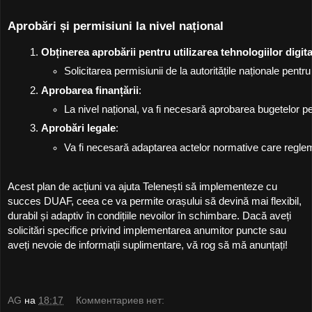
Aprobări și permisiuni la nivel național
Obținerea aprobării pentru utilizarea tehnologiilor digita
Solicitarea permisiunii de la autoritățile naționale pentr
Aprobarea finanțării
:
La nivel național, va fi necesară aprobarea bugetelor pen
Aprobări legale
:
Va fi necesară adaptarea actelor normative care reglement
Acest plan de acțiuni va ajuta Telenești să implementeze cu
succes DUAF, ceea ce va permite orașului să devină mai flexibil,
durabil și adaptiv în condițiile nevoilor în schimbare. Dacă aveți
solicitări specifice privind implementarea anumitor puncte sau
aveți nevoie de informații suplimentare, vă rog să mă anunțați!
AG
на
18:17
Комментариев нет: