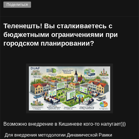
Поделиться
Теленешть! Вы сталкиваетесь с
бюджетными ограничениями при
городском планировании?
Возможно внедрение в Кишиневе кого-то напугает)))
Для внедрения методологии Динамической Рамки