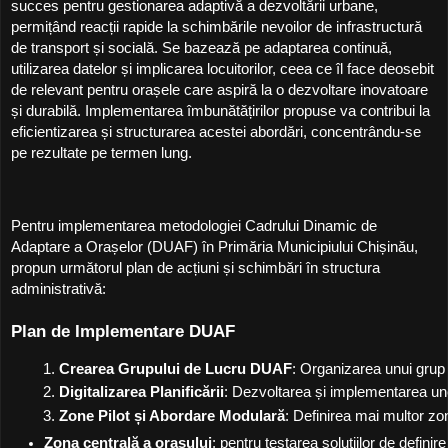
succes pentru gestionarea adaptivă a dezvoltării urbane,
permițând reacții rapide la schimbările nevoilor de infrastructură
de transport și socială. Se bazează pe adaptarea continuă,
utilizarea datelor și implicarea locuitorilor, ceea ce îl face deosebit
de relevant pentru orașele care aspiră la o dezvoltare inovatoare
și durabilă. Implementarea îmbunătățirilor propuse va contribui la
eficientizarea și structurarea acestei abordări, concentrându-se
pe rezultate pe termen lung.
Pentru implementarea metodologiei Cadrului Dinamic de
Adaptare a Orașelor (DUAF) în Primăria Municipiului Chișinău,
propun următorul plan de acțiuni și schimbări în structura
administrativă:
Plan de Implementare DUAF
Crearea Grupului de Lucru DUAF
: Organizarea unui grup 
Digitalizarea Planificării
: Dezvoltarea și implementarea unei
Zone Pilot și Abordare Modulară
: Definirea mai multor zon
Zona centrală a orașului
: pentru testarea soluțiilor de defini