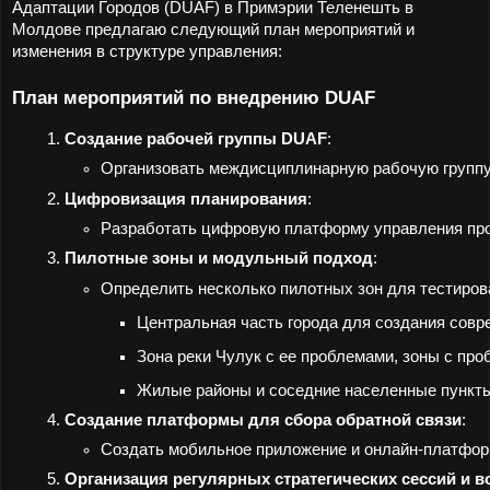
Адаптации Городов (DUAF) в Примэрии Теленешть в
Молдове предлагаю следующий план мероприятий и
изменения в структуре управления:
План мероприятий по внедрению DUAF
Создание рабочей группы DUAF
:
Организовать междисциплинарную рабочую группу, 
Цифровизация планирования
:
Разработать цифровую платформу управления прое
Пилотные зоны и модульный подход
:
Определить несколько пилотных зон для тестиро
Центральная часть города для создания совр
Зона реки Чулук с ее проблемами, зоны с пр
Жилые районы и соседние населенные пункты
Создание платформы для сбора обратной связи
:
Создать мобильное приложение и онлайн-платформу
Организация регулярных стратегических сессий и 