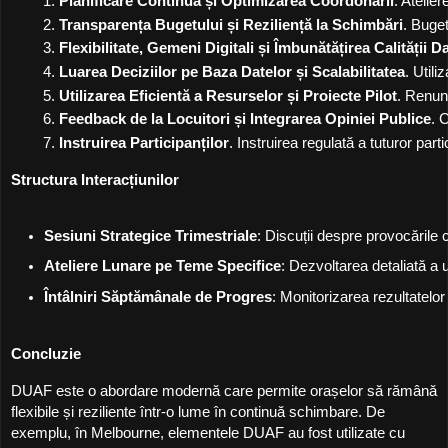
Planificare Continuă și Optimizarea Coordonării
. Atelie
Transparența Bugetului și Reziliență la Schimbări
. Buget
Flexibilitate, Gemeni Digitali și Îmbunătățirea Calității D
Luarea Deciziilor pe Baza Datelor și Scalabilitatea
. Utili
Utilizarea Eficientă a Resurselor și Proiecte Pilot
. Renunț
Feedback de la Locuitori și Integrarea Opiniei Publice
. 
Instruirea Participanților
. Instruirea regulată a tuturor par
Structura Interacțiunilor
Sesiuni Strategice Trimestriale
: Discuții despre provocările c
Ateliere Lunare pe Teme Specifice
: Dezvoltarea detaliată a u
Întâlniri Săptămânale de Progres
: Monitorizarea rezultatelor
Concluzie
DUAF este o abordare modernă care permite orașelor să rămână
flexibile și reziliente într-o lume în continuă schimbare. De
exemplu, în Melbourne, elementele DUAF au fost utilizate cu