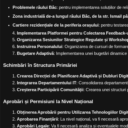
Problemele râului Bâc
: pentru implementarea soluțiilor de re
Zona industrială de-a lungul râului Bâc, de la str. Ismail pâ
Cartiere rezidențiale de la periferia orașului
: pentru testare
Implementarea Platformei pentru Colectarea Feedback-u
Organizarea Sesiunilor Strategice Regulate și Workshop
Instruirea Personalului
: Organizarea de cursuri de formare pe
Bugetare Adaptivă
: Implementarea unei bugetări dinamice și 
Schimbări în Structura Primăriei
Crearea Direcției de Planificare Adaptivă și Dubluri Digi
Integrarea Departamentului IT
: Consolidarea departamentulu
Creșterea Participării Comunității
: Crearea unei structuri
Aprobări și Permisiuni la Nivel Național
Obținerea Aprobării pentru Utilizarea Tehnologiilor Digi
Aprobarea Finanțării
: La nivel național, va fi necesară apr
Aprobări Legale
: Va fi necesară analiza și eventualele modi