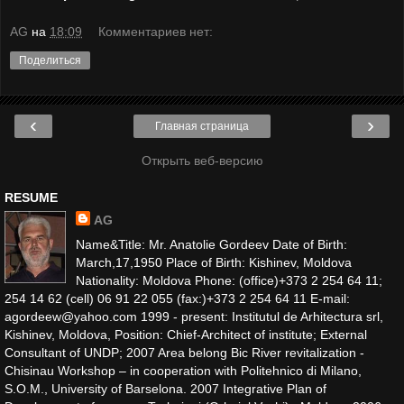
AG
на
18:09
Комментариев нет:
Поделиться
‹
›
Главная страница
Открыть веб-версию
RESUME
AG
Name&Title: Mr. Anatolie Gordeev Date of Birth:
March,17,1950 Place of Birth: Kishinev, Moldova
Nationality: Moldova Phone: (office)+373 2 254 64 11;
254 14 62 (cell) 06 91 22 055 (fax:)+373 2 254 64 11 E-mail:
agordeew@yahoo.com 1999 - present: Institutul de Arhitectura srl,
Kishinev, Moldova, Position: Chief-Architect of institute; External
Consultant of UNDP; 2007 Area belong Bic River revitalization -
Chisinau Workshop – in cooperation with Politehnico di Milano,
S.O.M., University of Barselona. 2007 Integrative Plan of