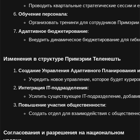
Проводить квартальные стратегические сессии и 
Обучение персонала
:
Организовать тренинги для сотрудников Примэрии
Адаптивное бюджетирование
:
Внедрить динамическое бюджетирование для гибко
Изменения в структуре Примэрии Теленешть
Создание Управления Адаптивного Планирования 
Учредить новое управление, которое будет курир
Интеграция IT-подразделения
:
Усилить существующее IT-подразделение, добави
Повышение участия общественности
:
Создать отдел для взаимодействия с общественнос
Согласования и разрешения на национальном