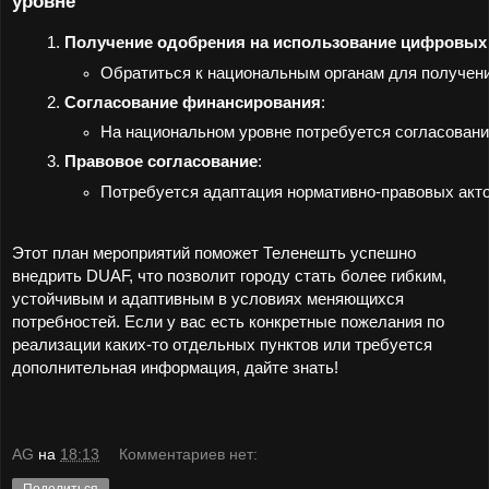
уровне
Получение одобрения на использование цифровых
Обратиться к национальным органам для получени
Согласование финансирования
:
На национальном уровне потребуется согласовани
Правовое согласование
:
Потребуется адаптация нормативно-правовых акто
Этот план мероприятий поможет Теленешть успешно
внедрить DUAF, что позволит городу стать более гибким,
устойчивым и адаптивным в условиях меняющихся
потребностей. Если у вас есть конкретные пожелания по
реализации каких-то отдельных пунктов или требуется
дополнительная информация, дайте знать!
AG
на
18:13
Комментариев нет: