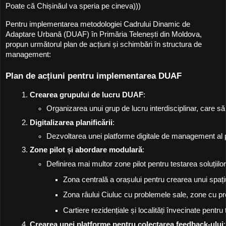
Poate că Chișinăul va speria pe cineva)))
Pentru implementarea metodologiei Cadrului Dinamic de
Adaptare Urbană (DUAF) în Primăria Telenești din Moldova,
propun următorul plan de acțiuni și schimbări în structura de
management:
Plan de acțiuni pentru implementarea DUAF
Crearea grupului de lucru DUAF
:
Organizarea unui grup de lucru interdisciplinar, care să 
Digitalizarea planificării
:
Dezvoltarea unei platforme digitale de management al pro
Zone pilot și abordare modulară
:
Definirea mai multor zone pilot pentru testarea soluții
Zona centrală a orașului pentru crearea unui spațiu 
Zona râului Ciuluc cu problemele sale, zone cu pro
Cartiere rezidențiale și localități învecinate pentru 
Crearea unei platforme pentru colectarea feedback-ului
: